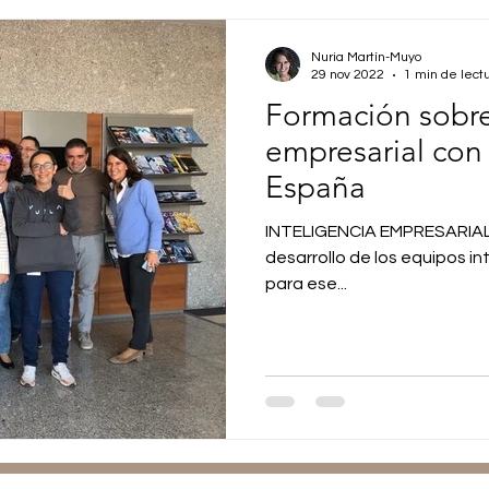
Nuria Martín-Muyo
29 nov 2022
1 min de lect
Formación sobre 
empresarial co
España
INTELIGENCIA EMPRESARIAL si
desarrollo de los equipos in
para ese...