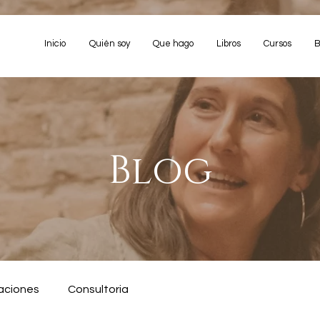
Inicio
Quién soy
Que hago
Libros
Cursos
B
Blog
aciones
Consultoria